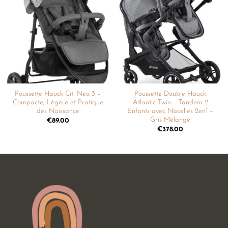
Ajouter
Ajouter
à la
à la
liste de
liste de
souhaits
souhaits
Poussette Hauck Citi Neo 3 –
Poussette Double Hauck
Compacte, Légère et Pratique
Atlantic Twin – Tandem 2
dès Naissance
Enfants avec Nacelles 2en1 –
Gris Mélange
€
89.00
€
378.00