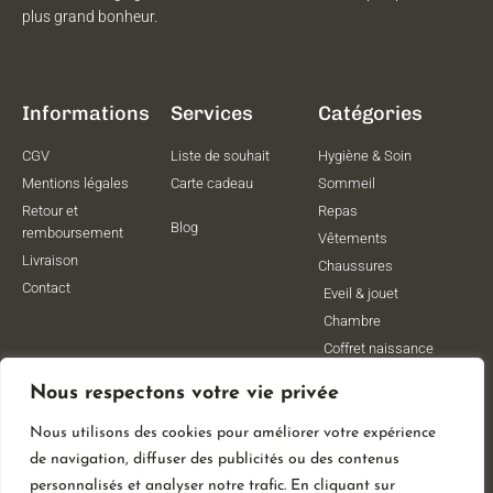
plus grand bonheur.
Informations
Services
Catégories
CGV
Liste de souhait
Hygiène & Soin
Mentions légales
Carte cadeau
Sommeil
Retour et
Repas
Blog
remboursement
Vêtements
Livraison
Chaussures
Contact
Eveil & jouet
Chambre
Coffret naissance
Maternité
Nous respectons votre vie privée
Vêtements de
grossesse
Nous utilisons des cookies pour améliorer votre expérience
Lithothérapie
de navigation, diffuser des publicités ou des contenus
Poussettes
personnalisés et analyser notre trafic. En cliquant sur