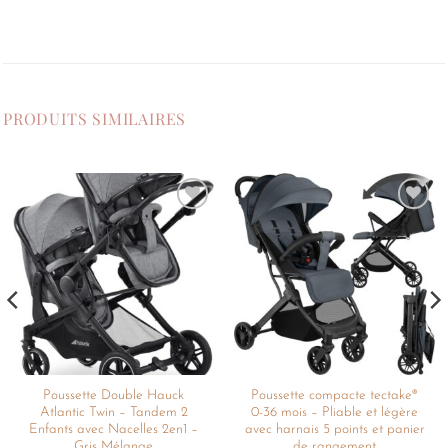
PRODUITS SIMILAIRES
Ajouter
Ajouter
à la
à la
liste de
liste de
souhaits
souhaits
Poussette Double Hauck
Poussette compacte tectake®
Atlantic Twin – Tandem 2
0-36 mois – Pliable et légère
Enfants avec Nacelles 2en1 –
avec harnais 5 points et panier
Gris Mélange
de rangement