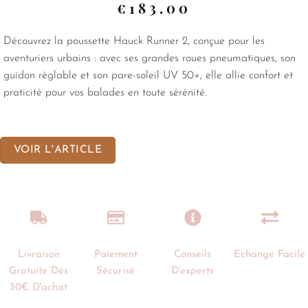
€
183.00
Découvrez la poussette Hauck Runner 2, conçue pour les
aventuriers urbains : avec ses grandes roues pneumatiques, son
guidon réglable et son pare-soleil UV 50+, elle allie confort et
praticité pour vos balades en toute sérénité.
VOIR L'ARTICLE
Livraison
Paiement
Conseils
Echange Facile
Gratuite Dès
Sécurisé
D'experts
30€ D'achat