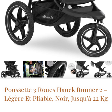
Poussette 3 Roues Hauck Runner 2 –
Légère Et Pliable, Noir, Jusqu’à 22 Kg