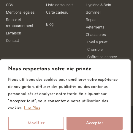
CGV
Liste de souhait
Hygiène & Soin
Mentions légales
Carte cadeau
Sommeil
Retour et
Repas
Blog
remboursement
Vêtements
Livraison
Chaussures
Contact
Eveil & jouet
Chambre
Coffret naissance
Maternité
Nous respectons votre vie privée
Vêtements de
grossesse
Nous utilisons des cookies pour améliorer votre expérience
Lithothérapie
de navigation, diffuser des publicités ou des contenus
Poussettes
personnalisés et analyser notre trafic. En cliquant sur
"Accepter tout", vous consentez à notre utilisation des
cookies.
Lire Plus
© All Rights Reserved
Modifier
Accepter
Made With
By Web Coast