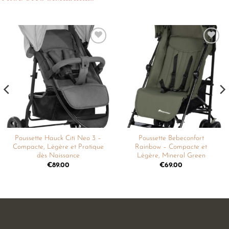
Ajouter
Ajouter
à la
à la
liste de
liste de
souhaits
souhaits
Poussette Hauck Citi Neo 3 –
Poussette Bebeconfort
Compacte, Légère et Pratique
Rainbow – Compacte et
dès Naissance
Légère, Mineral Green
€
89.00
€
69.00