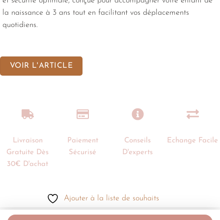
et sécurité optimale, conçue pour accompagner votre enfant de
la naissance à 3 ans tout en facilitant vos déplacements
quotidiens.
VOIR L'ARTICLE
Livraison
Paiement
Conseils
Echange Facile
Gratuite Dès
Sécurisé
D'experts
30€ D'achat
Ajouter à la liste de souhaits