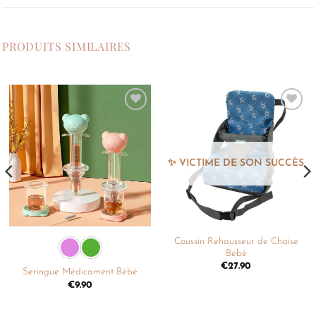
PRODUITS SIMILAIRES
Ajouter
Ajouter
à la
à la
liste de
liste de
souhaits
souhaits
Coussin Rehausseur de Chaise
Bébé
€
27.90
Seringue Médicament Bébé
€
9.90