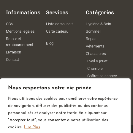
Informations
Services
Catégories
CGV
Liste de souhait
Hygiène & Soin
Mentions légales
Carte cadeau
Sommeil
Retour et
Repas
Blog
remboursement
Vêtements
Livraison
Chaussures
Contact
Eveil & jouet
Chambre
Coffret naissance
Maternité
Nous respectons votre vie privée
Vêtements de
grossesse
Nous utilisons des cookies pour améliorer votre expérience
Lithothérapie
de navigation, diffuser des publicités ou des contenus
Poussettes
personnalisés et analyser notre trafic. En cliquant sur
"Accepter tout", vous consentez à notre utilisation des
cookies.
Lire Plus