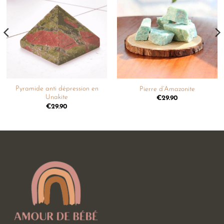
Ajouter
Ajouter
à la
à la
liste de
liste de
souhaits
souhaits
Pyramide anti dépression en
Pierre d’Amazonite
Unakite
€
29.90
€
29.90