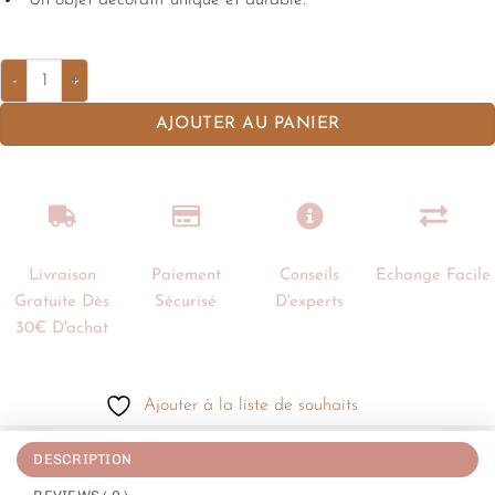
Un objet décoratif unique et durable.
AJOUTER AU PANIER
Livraison
Paiement
Conseils
Echange Facile
Gratuite Dès
Sécurisé
D'experts
30€ D'achat
Ajouter à la liste de souhaits
DESCRIPTION