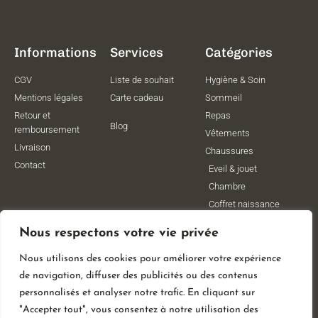
Informations
Services
Catégories
CGV
Liste de souhait
Hygiène & Soin
Mentions légales
Carte cadeau
Sommeil
Retour et
Repas
Blog
remboursement
Vêtements
Livraison
Chaussures
Contact
Eveil & jouet
Chambre
Coffret naissance
Maternité
Nous respectons votre vie privée
Vêtements de
grossesse
Nous utilisons des cookies pour améliorer votre expérience
Lithothérapie
de navigation, diffuser des publicités ou des contenus
Poussettes
personnalisés et analyser notre trafic. En cliquant sur
"Accepter tout", vous consentez à notre utilisation des