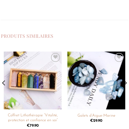
PRODUITS SIMILAIRES
Ajouter
Ajouter
à la
à la
liste de
liste de
souhaits
souhaits
Coffret Lithothérapie ”Vitalité,
Galets d’Aigue-Marine
protection et confiance en soi”
€
29.90
€
79.90