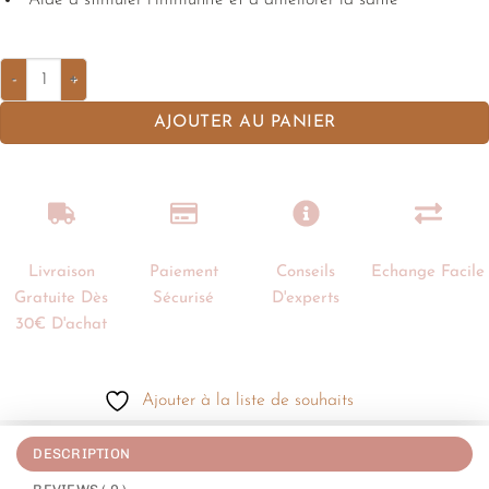
Aide à stimuler l’immunité et à améliorer la santé
AJOUTER AU PANIER
Livraison
Paiement
Conseils
Echange Facile
Gratuite Dès
Sécurisé
D'experts
30€ D'achat
Ajouter à la liste de souhaits
DESCRIPTION