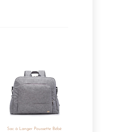
Ajouter
à la
liste de
souhaits
+
Sac à Langer Poussette Bébé