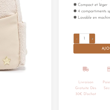
✽ Compact et léger
✽ 4 compartiments s
✽ Lavable en machin
AJO
Livraison
Pai
Gratuite Dès
Séc
30€ D'achat