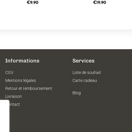
€
9.90
€
19.90
Informations
Services
CGV
Liste de souhait
Mentions légales
Carte cadeau
Retour et remboursement
Blog
Livraison
Contact