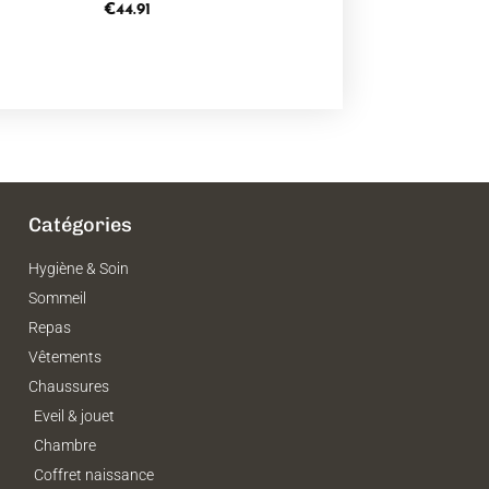
€
44.91
Catégories
Hygiène & Soin
Sommeil
Repas
Vêtements
Chaussures
Eveil & jouet
Chambre
Coffret naissance