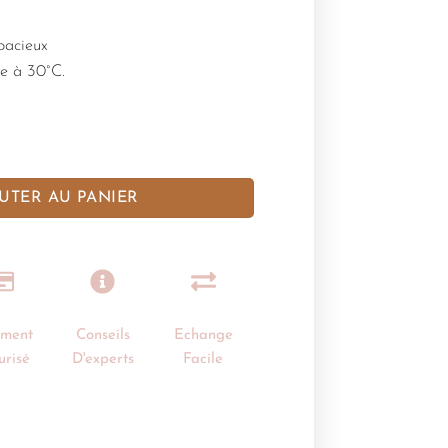
pacieux
e à 30°C.
UTER AU PANIER
ement
Conseils
Echange
urisé
D'experts
Facile