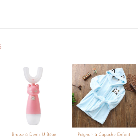
S
Ajouter
Ajouter
à la
à la
liste de
liste de
souhaits
souhaits
+
+
Brosse à Dents U Bébé
Peignoir à Capuche Enfant