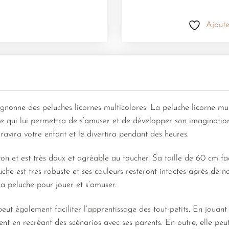
Ajoute
ignonne des peluches licornes multicolores. La peluche licorne mul
he qui lui permettra de s’amuser et de développer son imaginatio
e ravira votre enfant et le divertira pendant des heures.
n et est très doux et agréable au toucher. Sa taille de 60 cm faci
luche est très robuste et ses couleurs resteront intactes après de n
sa peluche pour jouer et s’amuser.
eut également faciliter l’apprentissage des tout-petits. En jouant
t en recréant des scénarios avec ses parents. En outre, elle pe