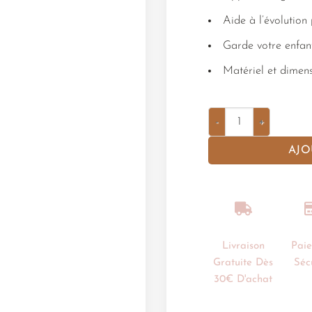
Aide à l’évolution
Garde votre enfa
Matériel et dimens
AJO
Livraison
Pai
Gratuite Dès
Séc
30€ D'achat