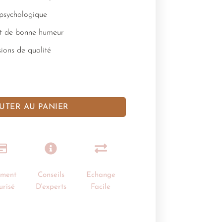
 psychologique
nt de bonne humeur
ions de qualité
UTER AU PANIER
ement
Conseils
Echange
urisé
D'experts
Facile