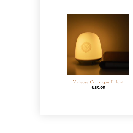
Ajouter
à la
liste de
souhaits
+
Veilleuse Coranique Enfant
€
59.99