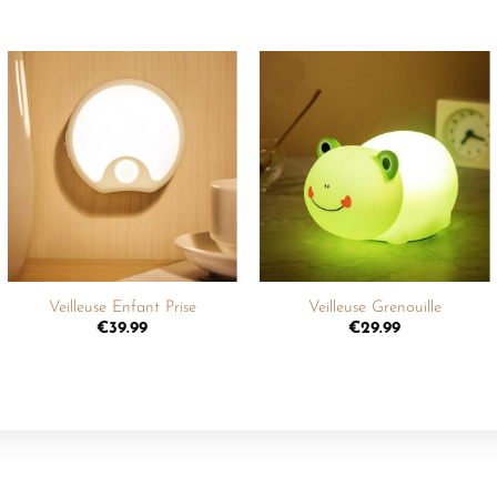
Ajouter
Ajouter
à la
à la
liste de
liste de
souhaits
souhaits
+
+
Veilleuse Enfant Prise
Veilleuse Grenouille
€
39.99
€
29.99