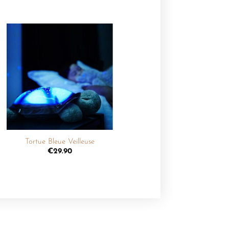
Ajouter
à la
liste de
souhaits
+
Tortue Bleue Veilleuse
€
29.90