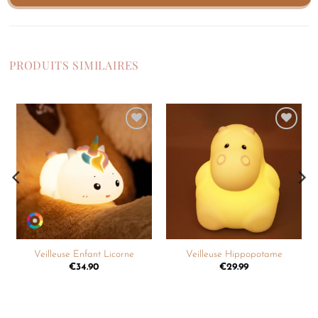
PRODUITS SIMILAIRES
Ajouter
Ajouter
à la
à la
liste de
liste de
souhaits
souhaits
Veilleuse Enfant Licorne
Veilleuse Hippopotame
€
34.90
€
29.99