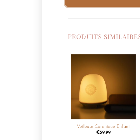
PRODUITS SIMILAIRE
Ajouter
à la
liste de
souhaits
+
Veilleuse Coranique Enfant
€
59.99