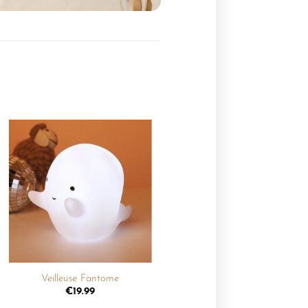
Ajouter
à la
liste de
souhaits
+
Veilleuse Fantome
€
19.99