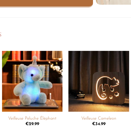
S
Ajouter
Ajouter
à la
à la
liste de
liste de
souhaits
souhaits
+
+
Veilleuse Peluche Éléphant
Veilleuse Cameleon
€
29.99
€
34.99