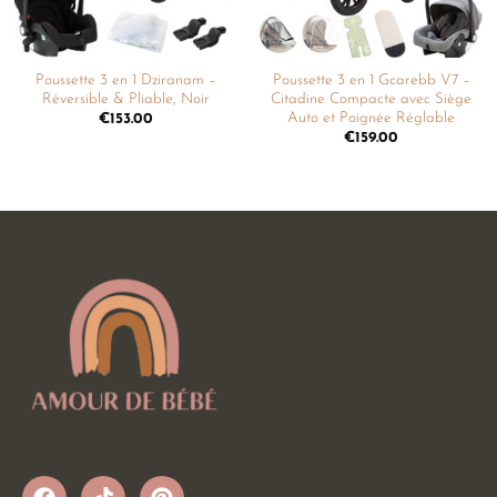
Poussette 3 en 1 Dziranam –
Poussette 3 en 1 Gcarebb V7 –
Réversible & Pliable, Noir
Citadine Compacte avec Siège
Auto et Poignée Réglable
€
153.00
€
159.00