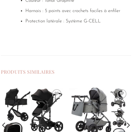
Couleur : Tonal Graphite
Harnais : 5 points avec crochets faciles à enfiler
Protection latérale : Système G-CELL
PRODUITS SIMILAIRES
Ajouter
Ajouter
à la
à la
liste de
liste de
souhaits
souhaits