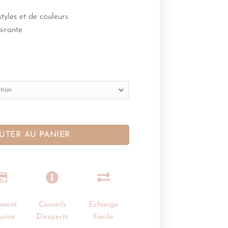
tyles et de couleurs
pirante
UTER AU PANIER
ement
Conseils
Echange
urisé
D'experts
Facile