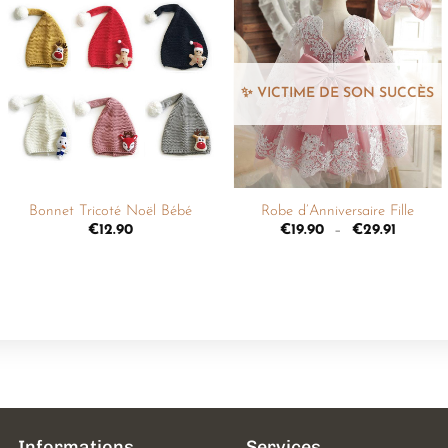
Ajouter
Ajouter
à la
à la
liste de
liste de
souhaits
souhaits
+
+
Bonnet Tricoté Noël Bébé
Robe d’Anniversaire Fille
€
12.90
€
19.90
–
€
29.91
Informations
Services