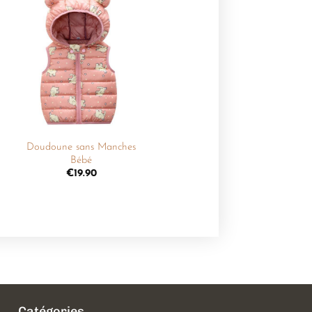
Ajouter
à la
liste de
souhaits
+
Doudoune sans Manches
Bébé
€
19.90
Catégories