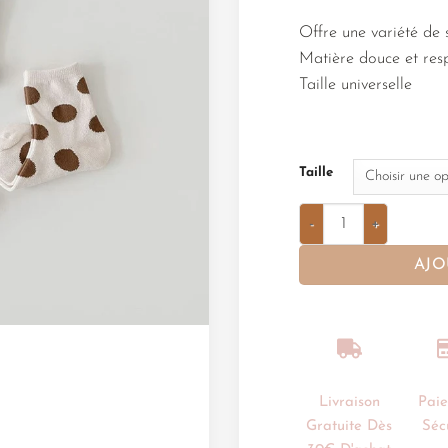
Offre une variété de s
Matière douce et res
Taille universelle
Taille
AJO
Livraison
Pai
Gratuite Dès
Séc