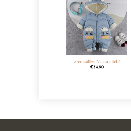
Ajouter
à la
liste de
souhaits
+
Grenouillère Velours Bébé
€
34.90