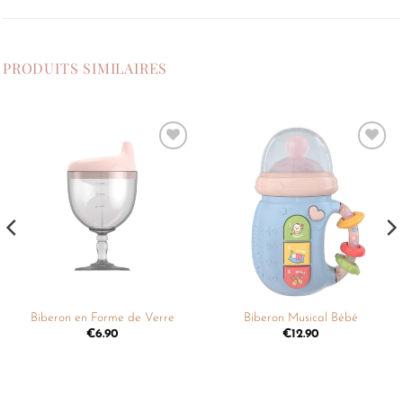
PRODUITS SIMILAIRES
Ajouter
Ajouter
à la
à la
liste de
liste de
souhaits
souhaits
Biberon en Forme de Verre
Biberon Musical Bébé
€
6.90
€
12.90