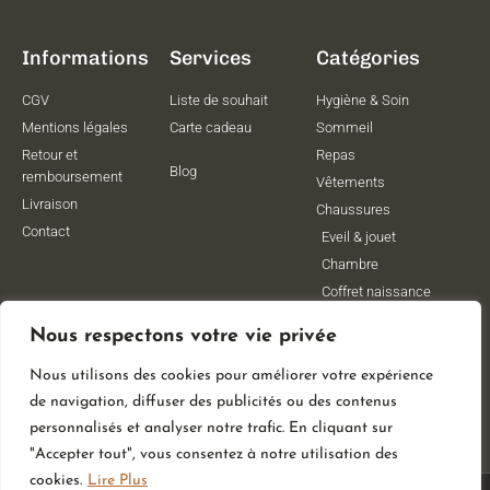
Informations
Services
Catégories
CGV
Liste de souhait
Hygiène & Soin
Mentions légales
Carte cadeau
Sommeil
Retour et
Repas
Blog
remboursement
Vêtements
Livraison
Chaussures
Contact
Eveil & jouet
Chambre
Coffret naissance
Maternité
Nous respectons votre vie privée
Vêtements de
grossesse
Nous utilisons des cookies pour améliorer votre expérience
Lithothérapie
de navigation, diffuser des publicités ou des contenus
Poussettes
personnalisés et analyser notre trafic. En cliquant sur
"Accepter tout", vous consentez à notre utilisation des
cookies.
Lire Plus