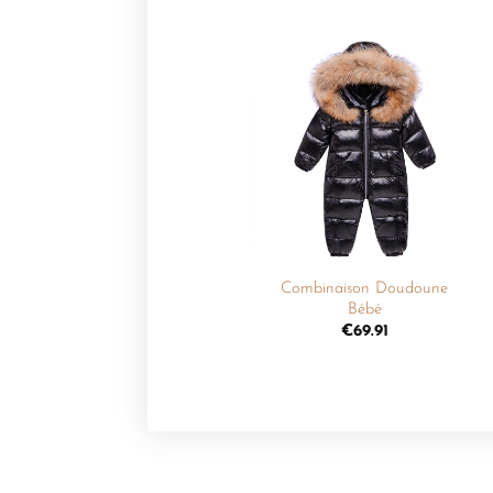
Ajouter
à la
liste de
souhaits
+
Combinaison Doudoune
Bébé
€
69.91