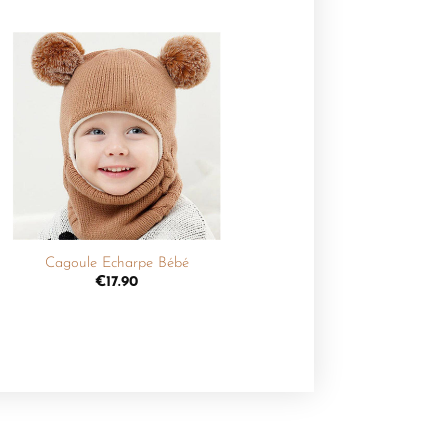
Ajouter
à la
liste de
souhaits
+
Cagoule Echarpe Bébé
€
17.90