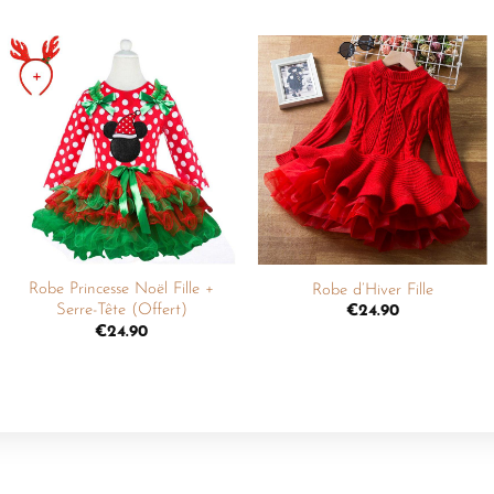
Ajouter
Ajouter
à la
à la
liste de
liste de
souhaits
souhaits
+
+
Robe Princesse Noël Fille +
Robe d’Hiver Fille
Serre-Tête (Offert)
€
24.90
€
24.90