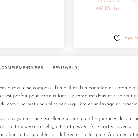
Gratuite Dès
Séc
30€ D'achat
Ajoute
S COMPLÉMENTAIRES
REVIEWS ( 0 )
es à rayure se compose d’un pull et d’un pantalon en coton biol
kit est parfait pour votre enfant. Le coton est doux et respirant 
du coton permet une utilisation régulière et un lavage en machine
ces à rayure est une excellente option pour les journées décontr
yures sont modernes et élégantes et peuvent être portées avec un 
antalon sont disponibles en différentes tailles pour s’adapter à tou