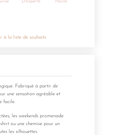
urisé
D'experts
Facile
r à la liste de souhaits
ogique. Fabriqué à partir de
pour une sensation agréable et
 facile.
actées, les weekends promenade
t-shirt ou une chemise pour un
tes les silhouettes.