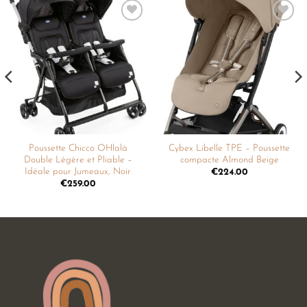
Ajouter
Ajouter
à la
à la
liste de
liste de
souhaits
souhaits
Poussette Chicco OHlalà
Cybex Libelle TPE – Poussette
Double Légère et Pliable –
compacte Almond Beige
Idéale pour Jumeaux, Noir
€
224.00
€
259.00