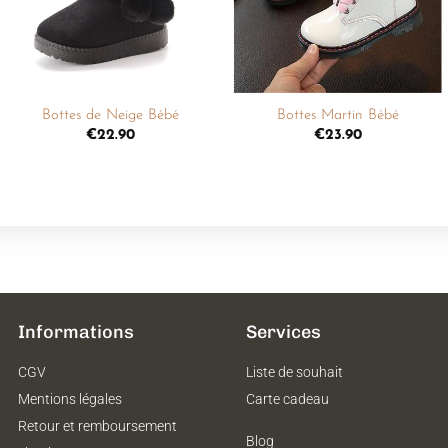
+
+
Bottes de Neige Bébé
Bottes Martin Bébé
€
22.90
€
23.90
Informations
Services
CGV
Liste de souhait
Mentions légales
Carte cadeau
Retour et remboursement
Blog