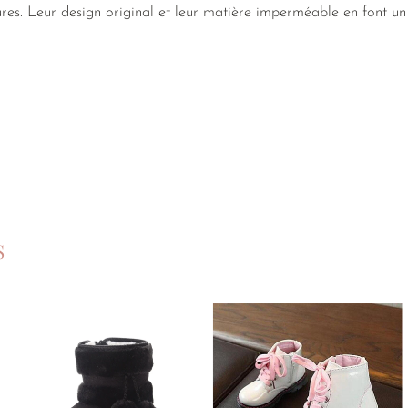
ures. Leur design original et leur matière imperméable en font un 
S
Ajouter
Ajouter
à la
à la
liste de
liste de
souhaits
souhaits