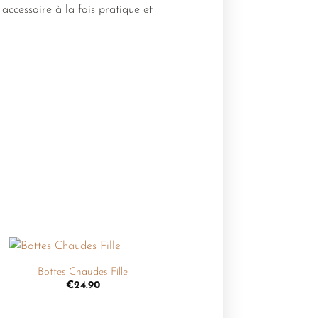
accessoire à la fois pratique et
+
Bottes Chaudes Fille
Ajouter
€
24.90
à la
liste de
souhaits