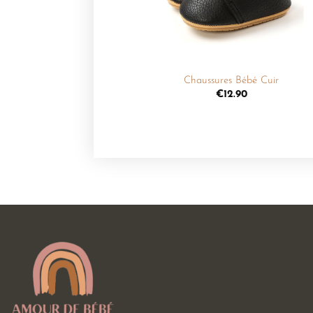
+
Chaussures Bébé Cuir
€
12.90