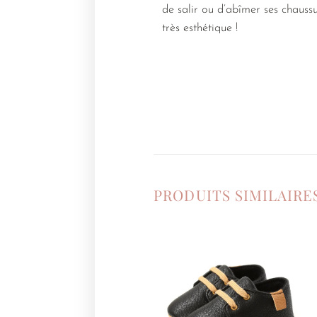
de salir ou d’abîmer ses chauss
très esthétique !
PRODUITS SIMILAIRE
Ajouter
à la
liste de
souhaits