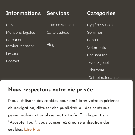
Informations
Services
Catégories
CGV
Liste de souhait
Hygiène & Soin
Mentions légales
Carte cadeau
Sommeil
Retour et
Repas
Blog
remboursement
Vêtements
Livraison
Chaussures
Contact
Eveil & jouet
Chambre
Coffret naissance
Maternité
Nous respectons votre vie privée
Vêtements de
grossesse
Nous utilisons des cookies pour améliorer votre expérience
Lithothérapie
de navigation, diffuser des publicités ou des contenus
Poussettes
personnalisés et analyser notre trafic. En cliquant sur
"Accepter tout", vous consentez à notre utilisation des
cookies.
Lire Plus