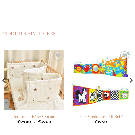
PRODUITS SIMILAIRES
Ajouter
Ajouter
à la
à la
liste de
liste de
souhaits
souhaits
Tour de lit bébé Ourson
Jouet Contour de Lit Bébé
€
29.00
–
€
39.00
€
12.90