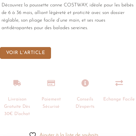
Découvrez la poussette canne COSTWAY, idéale pour les bébés
de 6 à 36 mois, alliant légèreté et praticité avec son dossier
réglable, son pliage facile d’une main, et ses roues
antidérapantes pour des balades sereines.
VOIR L'ARTICLE
Livraison
Paiement
Conseils
Echange Facile
Gratuite Dès
Sécurisé
D'experts
30€ D'achat
Ajouter à la liste de souhaits