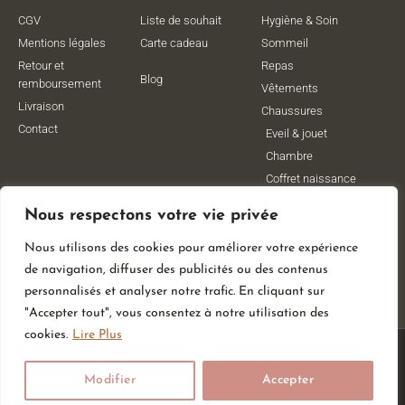
CGV
Liste de souhait
Hygiène & Soin
Mentions légales
Carte cadeau
Sommeil
Retour et
Repas
Blog
remboursement
Vêtements
Livraison
Chaussures
Contact
Eveil & jouet
Chambre
Coffret naissance
Maternité
Nous respectons votre vie privée
Vêtements de
grossesse
Nous utilisons des cookies pour améliorer votre expérience
Lithothérapie
de navigation, diffuser des publicités ou des contenus
Poussettes
personnalisés et analyser notre trafic. En cliquant sur
"Accepter tout", vous consentez à notre utilisation des
cookies.
Lire Plus
© All Rights Reserved
Modifier
Accepter
Made With
By Web Coast