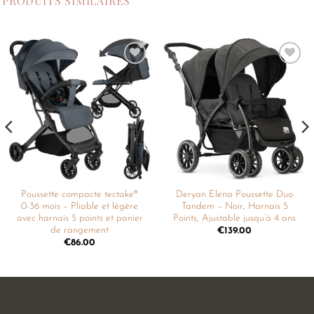
PRODUITS SIMILAIRES
Ajouter
Ajouter
à la
à la
liste de
liste de
souhaits
souhaits
Poussette compacte tectake®
Deryan Elena Poussette Duo
0-36 mois – Pliable et légère
Tandem – Noir, Harnais 5
avec harnais 5 points et panier
Points, Ajustable jusqu’à 4 ans
de rangement
€
139.00
€
86.00