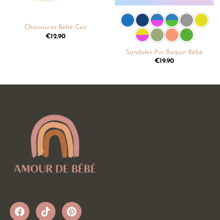
Chaussures Bébé Cuir
€
12.90
Sandales Pvc Requin Bébé
€
19.90