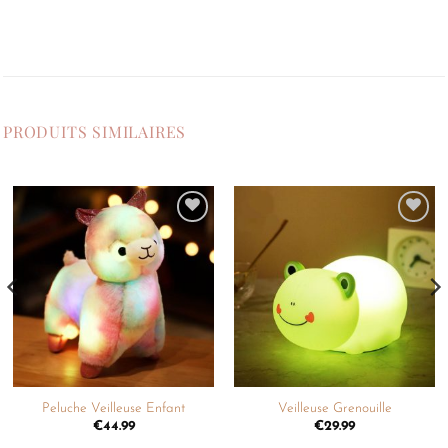
PRODUITS SIMILAIRES
Ajouter
Ajouter
à la
à la
liste de
liste de
souhaits
souhaits
Peluche Veilleuse Enfant
Veilleuse Grenouille
€
44.99
€
29.99