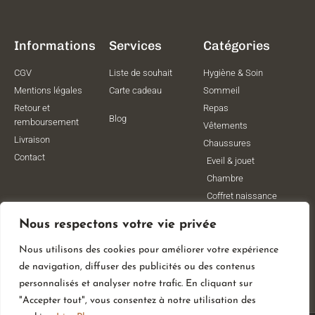
Informations
Services
Catégories
CGV
Liste de souhait
Hygiène & Soin
Mentions légales
Carte cadeau
Sommeil
Retour et
Repas
Blog
remboursement
Vêtements
Livraison
Chaussures
Contact
Eveil & jouet
Chambre
Coffret naissance
Maternité
Nous respectons votre vie privée
Vêtements de
grossesse
Nous utilisons des cookies pour améliorer votre expérience
Lithothérapie
de navigation, diffuser des publicités ou des contenus
Poussettes
personnalisés et analyser notre trafic. En cliquant sur
"Accepter tout", vous consentez à notre utilisation des