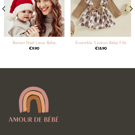
souhaits
souhaits
Bonnet Noël Laine Bébé
Ensemble 3 pièces Bébé Fille
€
9.90
€
18.90