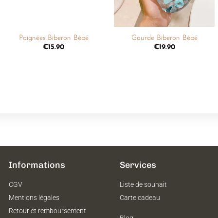
+
+
Poignées Biberon Bébé
Gourde Biberon Bébé
€
15.90
€
19.90
Informations
Services
CGV
Liste de souhait
Mentions légales
Carte cadeau
Retour et remboursement
Blog