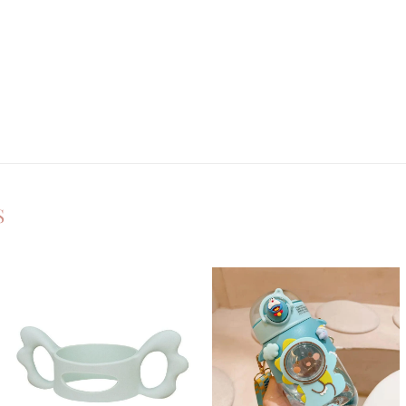
S
Ajouter
Ajouter
à la
à la
liste de
liste de
souhaits
souhaits