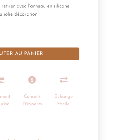
 retirer avec l’anneau en silicone
e jolie décoration
UTER AU PANIER
ement
Conseils
Echange
urisé
D'experts
Facile