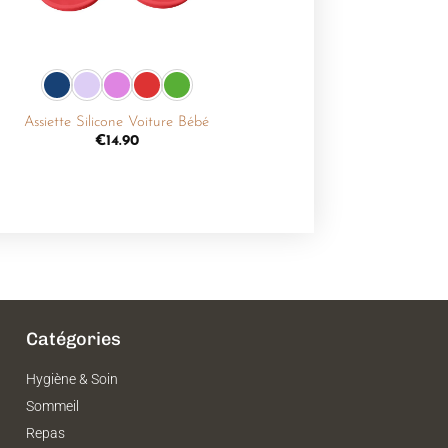
+
Assiette Silicone Voiture Bébé
€
14.90
Catégories
Hygiène & Soin
Sommeil
Repas