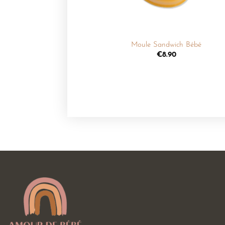
+
Moule Sandwich Bébé
€
8.90