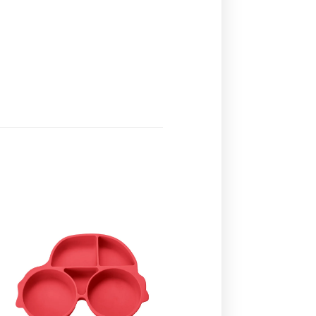
Ajouter
à la
liste de
souhaits