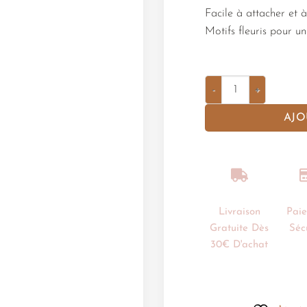
Facile à attacher et à
Motifs fleuris pour un
AJO
Livraison
Pai
Gratuite Dès
Séc
30€ D'achat