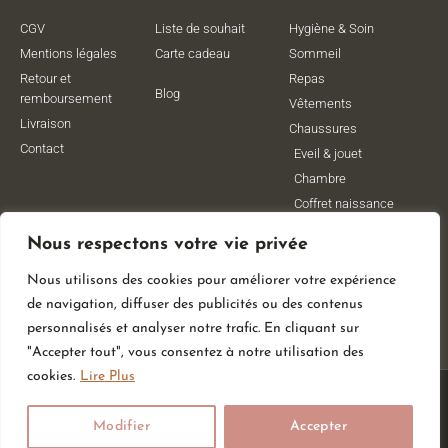
CGV
Liste de souhait
Hygiène & Soin
Mentions légales
Carte cadeau
Sommeil
Retour et
Repas
Blog
remboursement
Vêtements
Livraison
Chaussures
Contact
Eveil & jouet
Chambre
Coffret naissance
Maternité
Nous respectons votre vie privée
Vêtements de
grossesse
Nous utilisons des cookies pour améliorer votre expérience
Lithothérapie
de navigation, diffuser des publicités ou des contenus
Poussettes
personnalisés et analyser notre trafic. En cliquant sur
"Accepter tout", vous consentez à notre utilisation des
cookies.
Lire Plus
© All Rights Reserved
Modifier
Accepter
Made With
By Web Coast