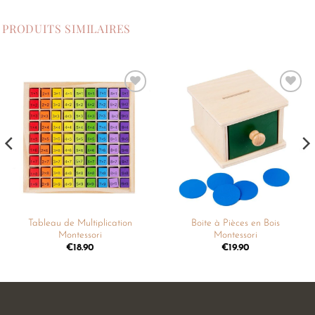
PRODUITS SIMILAIRES
Ajouter
Ajouter
à la
à la
liste de
liste de
souhaits
souhaits
Tableau de Multiplication
Boite à Pièces en Bois
Montessori
Montessori
€
18.90
€
19.90