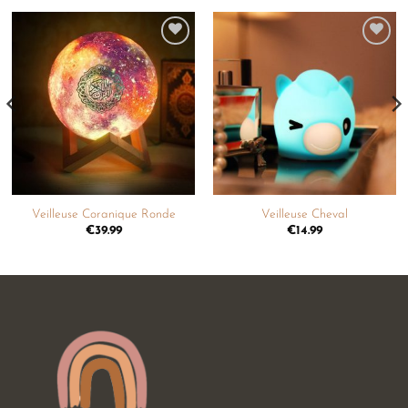
Ajouter
Ajouter
à la
à la
liste de
liste de
souhaits
souhaits
Veilleuse Coranique Ronde
Veilleuse Cheval
€
39.99
€
14.99