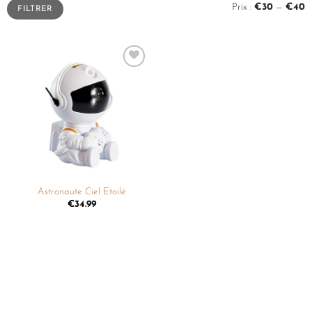
Prix :
€30
—
€40
FILTRER
Ajouter
à la
liste de
souhaits
Astronaute Ciel Etoilé
€
34.99