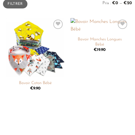
Prix :
€0
—
€20
FILTRER
Ajouter
Ajouter
à la
à la
Bavoir Manches Longues
liste de
liste de
Bébé
souhaits
souhaits
€
19.90
Bavoir Coton Bébé
€
9.90