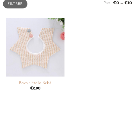
Prix :
€0
—
€10
FILTRER
Ajouter
à la
liste de
souhaits
Bavoir Etoile Bébé
€
8.90