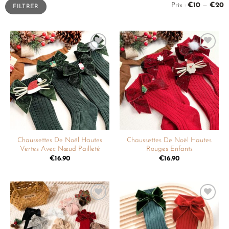
Prix :
€10
—
€20
FILTRER
Ajouter
Ajouter
à la
à la
liste de
liste de
souhaits
souhaits
Chaussettes De Noël Hautes
Chaussettes De Noël Hautes
Vertes Avec Nœud Pailleté
Rouges Enfants
€
16.90
€
16.90
Ajouter
Ajouter
à la
à la
liste de
liste de
souhaits
souhaits