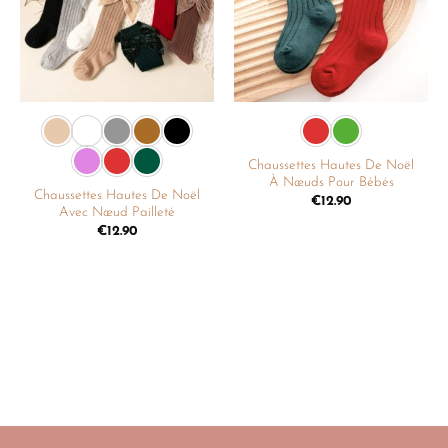
Chaussettes Hautes De Noël
À Nœuds Pour Bébés
Chaussettes Hautes De Noël
€
12.90
Avec Nœud Pailleté
€
12.90