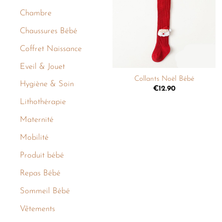
liste de
Chambre
souhaits
Chaussures Bébé
Coffret Naissance
+
Eveil & Jouet
Collants Noël Bébé
Hygiène & Soin
€
12.90
Lithothérapie
Maternité
Mobilité
Produit bébé
Repas Bébé
Sommeil Bébé
Vêtements