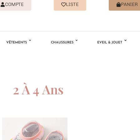
COMPTE
LISTE
PANIER
VÊTEMENTS
CHAUSSURES
EVEIL & JOUET
2 À 4 Ans
Ajouter
à la