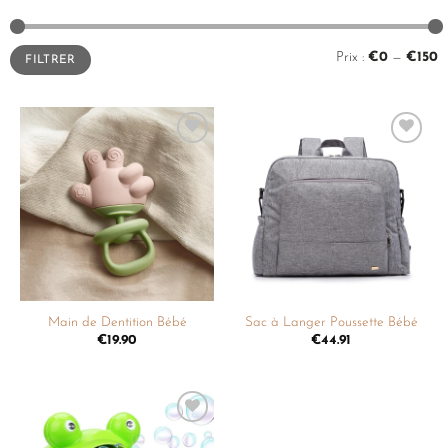
Prix :
€0
—
€150
FILTRER
Ajouter
Ajouter
à la
à la
liste de
liste de
souhaits
souhaits
Main de Dentition Bébé
Sac à Langer Poussette Bébé
€
19.90
€
44.91
Ajouter