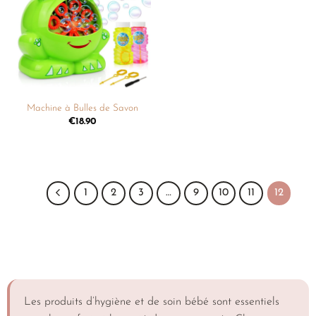
à la
liste de
souhaits
Machine à Bulles de Savon
€
18.90
1
2
3
…
9
10
11
12
Les produits d’hygiène et de soin bébé sont essentiels